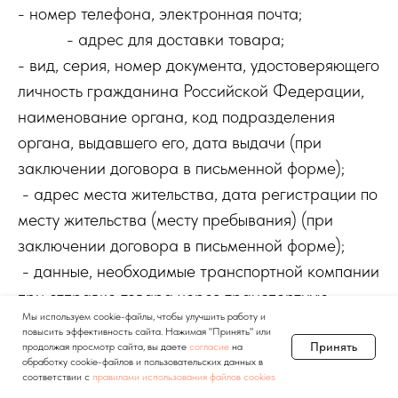
- номер телефона, электронная почта;
- адрес для доставки товара;
- вид, серия, номер документа, удостоверяющего
личность гражданина Российской Федерации,
наименование органа, код подразделения
органа, выдавшего его, дата выдачи (при
заключении договора в письменной форме);
- адрес места жительства, дата регистрации по
месту жительства (месту пребывания) (при
заключении договора в письменной форме);
- данные, необходимые транспортной компании
при отправке товара через транспортную
Мы используем cookie-файлы, чтобы улучшить работу и
компанию;
повысить эффективность сайта. Нажимая "Принять" или
- сведения о документе, подтверждающим
Принять
продолжая просмотр сайта, вы даете
согласие
на
обработку cookie-файлов и пользовательских данных в
полномочия на представления интересов
соответствии с
правилами использования файлов cookies